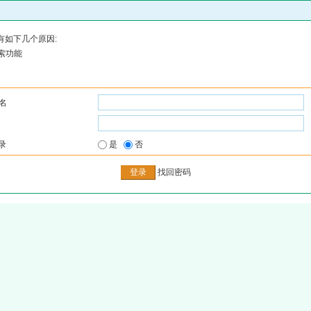
有如下几个原因:
索功能
名
录
是
否
找回密码